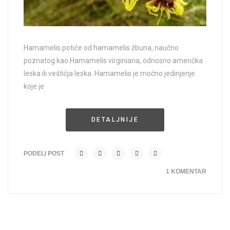
Hamamelis potiče od hamamelis žbuna, naučno
poznatog kao Hamamelis virginiana, odnosno američka
leska ili veštičja leska. Hamamelis je moćno jedinjenje
koje je
DETALJNIJE
PODELI POST
1 KOMENTAR