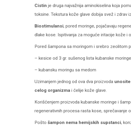
Cistin
je druga najvažnija aminokiselina koja pomaž
toksine. Tekstura kože glave dobija svež i zdrav i
Biostimulansi
, pored moringe, pojačavaju regene
dlake kose. Ispitivanja za moguće iritacije kože i 
Pored šampona sa moringom i srebro zeolitom p
– kesice od 3 gr. sušenog lista kubanske moring
– kubansku moringu sa medom
Uzimanjem jednog od ova dva proizvoda
unosite
celog organizma
i ćelije kože glave.
Korišćenjem proizvoda kubanske moringe i šamp
regenerativnih procesa rasta kose, sprečavanje o
Pošto
šampon nema hemijskih supstanci
, kon