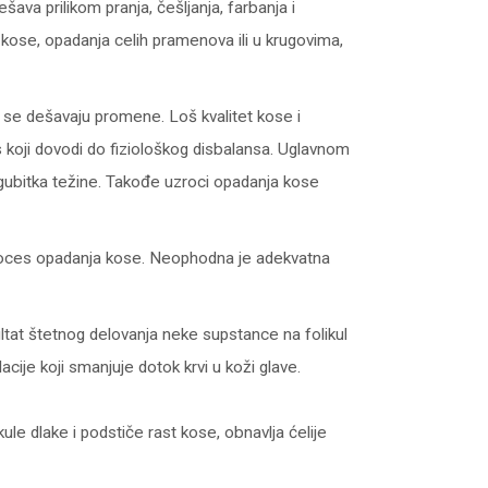
ava prilikom pranja, češljanja, farbanja i
 kose, opadanja celih pramenova ili u krugovima,
e se dešavaju promene. Loš kvalitet kose i
 koji dovodi do fiziološkog disbalansa. Uglavnom
g gubitka težine. Takođe uzroci opadanja kose
i proces opadanja kose. Neophodna je adekvatna
zultat štetnog delovanja neke supstance na folikul
cije koji smanjuje dotok krvi u koži glave.
e dlake i podstiče rast kose, obnavlja ćelije