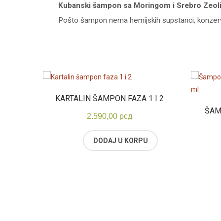
Kubanski šampon sa Moringom i Srebro Zeo
Pošto šampon nema hemijskih supstanci, konzervans
KARTALIN ŠAMPON FAZA 1 I 2
ŠAM
2.590,00
рсд
DODAJ U KORPU