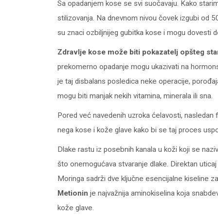
Sa opadanjem kose se svi suočavaju. Kako starimo, 
stilizovanja. Na dnevnom nivou čovek izgubi od 50
su znaci ozbiljnijeg gubitka kose i mogu dovesti do
Zdravlje kose može biti pokazatelj opšteg st
prekomerno opadanje mogu ukazivati na hormonski 
je taj disbalans posledica neke operacije, porođaj
mogu biti manjak nekih vitamina, minerala ili sna.
Pored već navedenih uzroka ćelavosti, nasledan fa
nega kose i kože glave kako bi se taj proces uspor
Dlake rastu iz posebnih kanala u koži koji se naziv
što onemogućava stvaranje dlake. Direktan uticaj n
Moringa sadrži dve ključne esencijalne kiseline z
Metionin
je najvažnija aminokiselina koja snabde
kože glave.