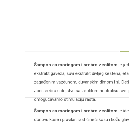
Šampon sa moringom i srebro zeolitom
je jed
ekstrakt gaveza, suvi ekstrakt divljeg kestena, eta
zagađenim vazduhom, duvanskim dimom i sl. Dešava se
Joni srebra u dejstvu sa zeolitom neutrališu sve g
omogućavamo stimulaciju rasta.
Šampon sa moringom i srebro zeolitom
je ide
obnovu kose i pravilan rast čineći kosu i kožu gl