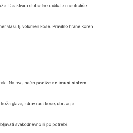
že. Deaktivira slobodne radikale i neutrališe
r vlasi, tj. volumen kose. Pravilno hrane koren
rala. Na ovaj način
podiže se imuni sistem
 koža glave, zdrav rast kose, ubrzanje
bljavati svakodnevno ili po potrebi.