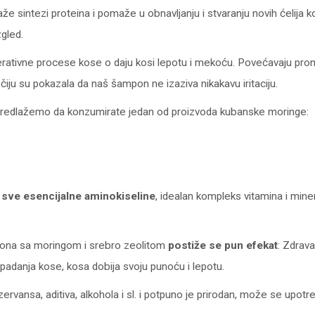
e sintezi proteina i pomaže u obnavljanju i stvaranju novih ćelija ko
zgled.
rativne procese kose o daju kosi lepotu i mekoću. Povećavaju prome
očiju su pokazala da naš šampon ne izaziva nikakavu iritaciju.
redlažemo da konzumirate jedan od proizvoda kubanske moringe:
e
 sve esencijalne aminokiseline
, idealan kompleks vitamina i mine
ona sa moringom i srebro zeolitom
postiže se pun efekat
: Zdrava
padanja kose, kosa dobija svoju punoću i lepotu.
zervansa, aditiva, alkohola i sl. i potpuno je prirodan, može se upotre