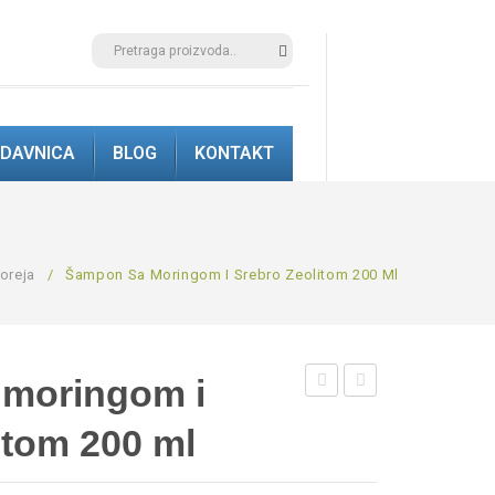
DAVNICA
BLOG
KONTAKT
oreja
/
Šampon Sa Moringom I Srebro Zeolitom 200 Ml
moringom i
Topiko
Rock
itom 200 ml
20
dezodorans
ml
Roll-