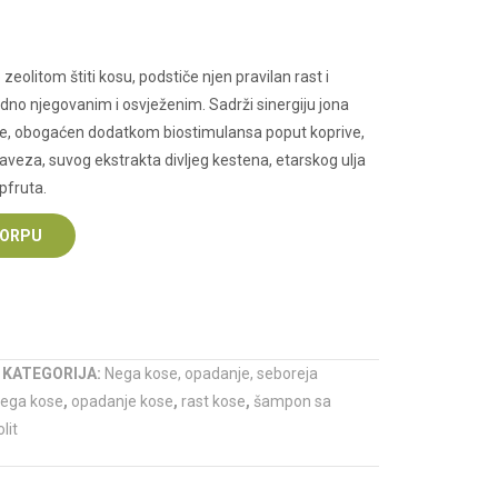
On
Aloe
Vera
olitom štiti kosu, podstiče njen pravilan rast i
vidno njegovanim i osvježenim. Sadrži sinergiju jona
nge, obogaćen dodatkom biostimulansa poput koprive,
aveza, suvog ekstrakta divljeg kestena, etarskog ulja
pfruta.
KORPU
KATEGORIJA:
Nega kose, opadanje, seboreja
ega kose
,
opadanje kose
,
rast kose
,
šampon sa
lit