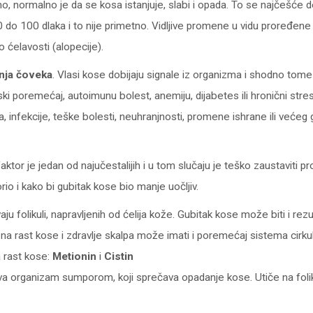
normalno je da se kosa istanjuje, slabi i opada. To se najčešće deš
 do 100 dlaka i to nije primetno. Vidljive promene u vidu proređene
 ćelavosti (alopecije).
anja čoveka
. Vlasi kose dobijaju signale iz organizma i shodno tom
poremećaj, autoimunu bolest, anemiju, dijabetes ili hronični stres
a, infekcije, teške bolesti, neuhranjnosti, promene ishrane ili veće
ktor je jedan od najučestalijih i u tom slučaju je teško zaustavit
io i kako bi gubitak kose bio manje uočljiv.
aju folikuli, napravljenih od ćelija kože. Gubitak kose može biti i re
a rast kose i zdravlje skalpa može imati i poremećaj sistema cirkula
a rast kose:
Metionin
i
Cistin
va organizam sumporom, koji sprečava opadanje kose. Utiče na folikul