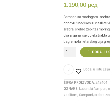
1.190,00
рсд
Šampon sa moringom i srebro ze
obnovu čineći kosu i vlasište 
srebra, srebro zeolita i mori
ulja argana, suvog ekstrakta g
bagremota i etarskog ulja grej
Šampon
DODAJ U 
sa
Dodaj u listu želja
moringom
i
ŠIFRA PROIZVODA:
242404
OZNAKE:
kubanski šampon
,
n
srebro
zeolitom
,
Šamponi
,
srebro zeo
zeolitom
200