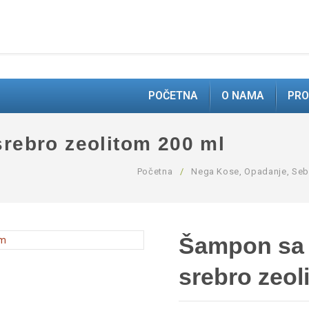
POČETNA
O NAMA
PRO
rebro zeolitom 200 ml
Početna
/
Nega Kose, Opadanje, Seb
Šampon sa 
srebro zeol