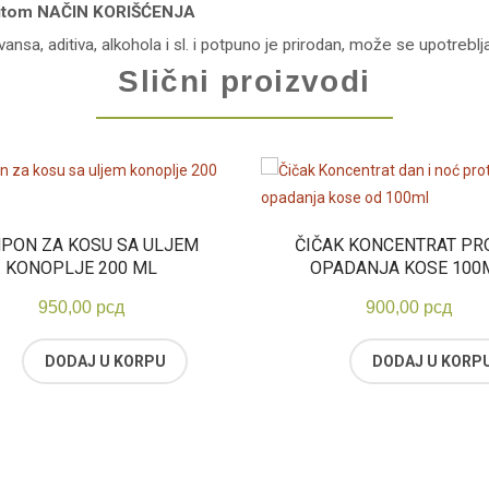
litom NAČIN KORIŠĆENJA
a, aditiva, alkohola i sl. i potpuno je prirodan, može se upotreblja
Slični proizvodi
PON ZA KOSU SA ULJEM
ČIČAK KONCENTRAT PR
KONOPLJE 200 ML
OPADANJA KOSE 100
950,00
рсд
900,00
рсд
DODAJ U KORPU
DODAJ U KORP