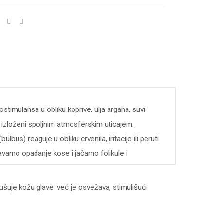
stimulansa u obliku koprive, ulja argana, suvi
no izloženi spoljnim atmosferskim uticajem,
us) reaguje u obliku crvenila, iritacije ili peruti.
čavamo opadanje kose i jačamo folikule i
ušuje kožu glave, već je osvežava, stimulišući