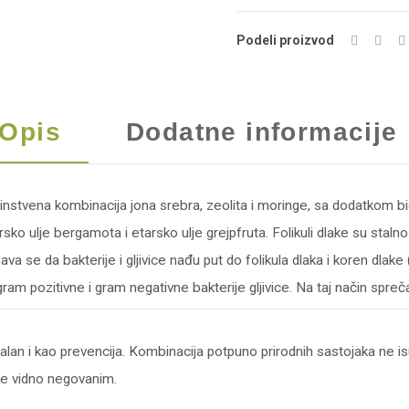
ml
Podeli proizvod
količina
Opis
Dodatne informacije
instvena kombinacija jona srebra, zeolita i moringe, sa dodatkom bio
rsko ulje bergamota i etarsko ulje grejpfruta. Folikuli dlake su stal
 da bakterije i gljivice nađu put do folikula dlaka i koren dlake (bulb
ram pozitivne i gram negativne bakterije gljivice. Na taj način spre
alan i kao prevencija. Kombinacija potpuno prirodnih sastojaka ne is
ave vidno negovanim.