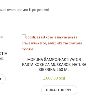
vati svakodnevno ili po potrebi.
OTIV
ML
MORUNA ŠAMPON-AKTIVATOR
RASTA KOSE ZA MUŠKARCE, NATURA
SIBERIKA, 250 ML
1.600,00
рсд
U
DODAJ U KORPU