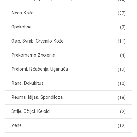
Nega Kože
(37)
Opekotine
(7)
Osip, Svrab, Crvenilo Kože
(11)
Prekomerno Znojenje
(4)
Prelomi, Išćašenja, Uganuća
(12)
Rane, Dekubitus
(10)
Reuma, Išijas, Spondiloza
(18)
Strije, Ožiljci, Keloidi
(2)
Vene
(12)