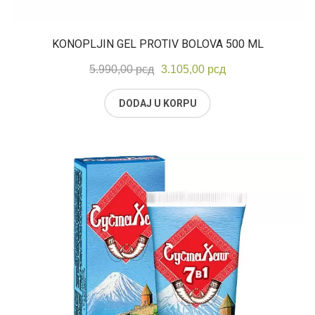
KONOPLJIN GEL PROTIV BOLOVA 500 ML
Originalna
Trenutna
5.990,00
рсд
3.105,00
рсд
cena
cena
DODAJ U KORPU
je
je:
bila:
3.105,00 рсд.
5.990,00 рсд.