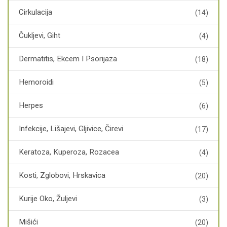
Cirkulacija
(14)
Čukljevi, Giht
(4)
Dermatitis, Ekcem I Psorijaza
(18)
Hemoroidi
(5)
Herpes
(6)
Infekcije, Lišajevi, Gljivice, Čirevi
(17)
Keratoza, Kuperoza, Rozacea
(4)
Kosti, Zglobovi, Hrskavica
(20)
Kurije Oko, Žuljevi
(3)
Mišići
(20)