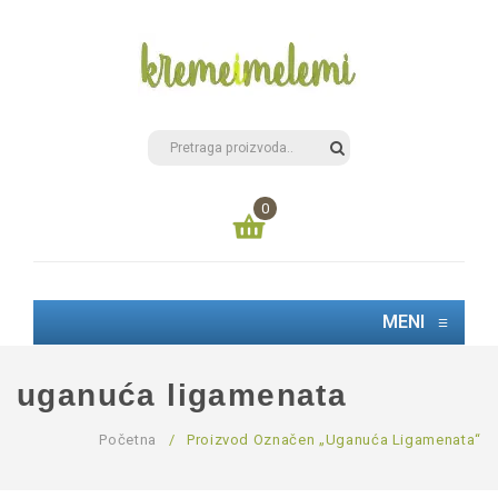
0
Nemate proizvode u korpi
MENI
≡
0,00
РСД
UKUPNO:
uganuća ligamenata
Početna
/
Proizvod Označen „uganuća Ligamenata“