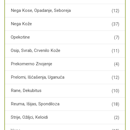
Nega Kose, Opadanje, Seboreja
(12)
Nega Kože
(37)
Opekotine
(7)
Osip, Svrab, Crvenilo Kože
(11)
Prekomerno Znojenje
(4)
Prelomi, Išćašenja, Uganuća
(12)
Rane, Dekubitus
(10)
Reuma, Išijas, Spondiloza
(18)
Strije, Ožiljci, Keloidi
(2)