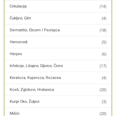
Cirkulacija
(14)
Čukljevi, Giht
(4)
Dermatitis, Ekcem I Psorijaza
(18)
Hemoroidi
(5)
Herpes
(6)
Infekcije, Lišajevi, Gljivice, Čirevi
(17)
Keratoza, Kuperoza, Rozacea
(4)
Kosti, Zglobovi, Hrskavica
(20)
Kurije Oko, Žuljevi
(3)
Mišići
(20)