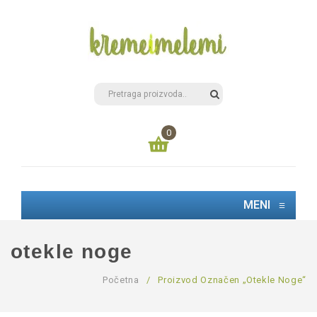
0
Nemate proizvode u korpi
MENI
≡
0,00
РСД
UKUPNO:
otekle noge
Početna
/
Proizvod Označen „otekle Noge“