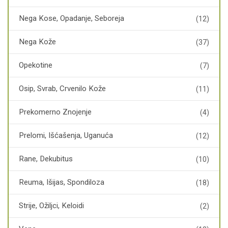
Nega Kose, Opadanje, Seboreja
(12)
Nega Kože
(37)
Opekotine
(7)
Osip, Svrab, Crvenilo Kože
(11)
Prekomerno Znojenje
(4)
Prelomi, Išćašenja, Uganuća
(12)
Rane, Dekubitus
(10)
Reuma, Išijas, Spondiloza
(18)
Strije, Ožiljci, Keloidi
(2)