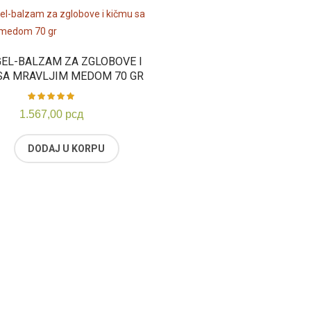
GEL-BALZAM ZA ZGLOBOVE I
SA MRAVLJIM MEDOM 70 GR
Ocenjeno
1.567,00
рсд
sa
5.00
od 5
DODAJ U KORPU