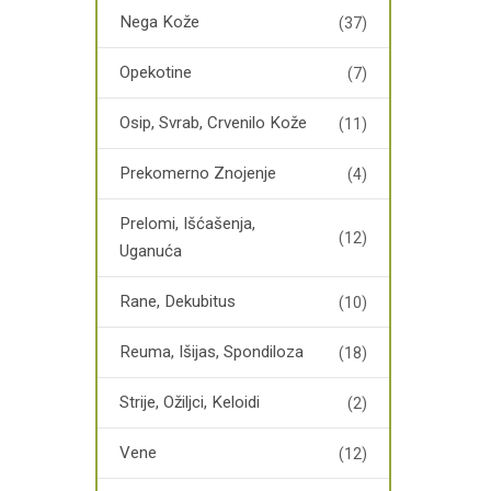
Nega Kože
(37)
Opekotine
(7)
Osip, Svrab, Crvenilo Kože
(11)
Prekomerno Znojenje
(4)
Prelomi, Išćašenja,
(12)
Uganuća
Rane, Dekubitus
(10)
Reuma, Išijas, Spondiloza
(18)
Strije, Ožiljci, Keloidi
(2)
Vene
(12)