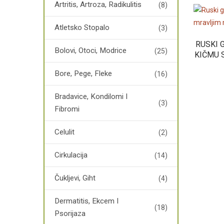
Artritis, Artroza, Radikulitis
(8)
Atletsko Stopalo
(3)
RUSKI 
Bolovi, Otoci, Modrice
(25)
KIČMU 
Bore, Pege, Fleke
(16)
Bradavice, Kondilomi I
(3)
Fibromi
Celulit
(2)
Cirkulacija
(14)
Čukljevi, Giht
(4)
Dermatitis, Ekcem I
(18)
Psorijaza