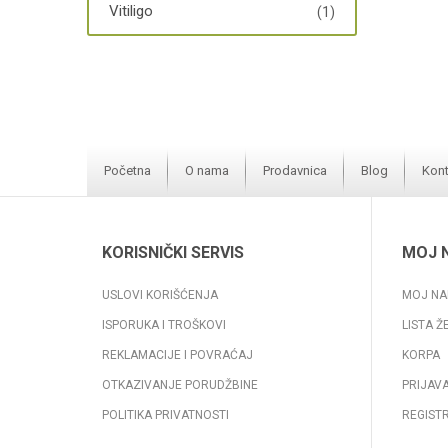
Vitiligo
(1)
Početna
O nama
Prodavnica
Blog
Kont
KORISNIČKI SERVIS
MOJ 
USLOVI KORIŠĆENJA
MOJ NA
ISPORUKA I TROŠKOVI
LISTA Ž
REKLAMACIJE I POVRAĆAJ
KORPA
OTKAZIVANJE PORUDŽBINE
PRIJAV
POLITIKA PRIVATNOSTI
REGIST