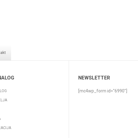
akt
NALOG
NEWSLETTER
[mc4wp_form id="6990"]
LOG
ELJA
A
RACIJA