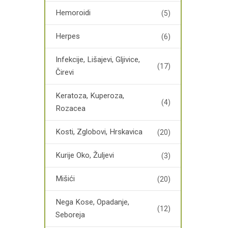
Hemoroidi
(5)
Herpes
(6)
Infekcije, Lišajevi, Gljivice,
(17)
Čirevi
Keratoza, Kuperoza,
(4)
Rozacea
Kosti, Zglobovi, Hrskavica
(20)
Kurije Oko, Žuljevi
(3)
Mišići
(20)
Nega Kose, Opadanje,
(12)
Seboreja